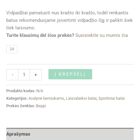
Vidpadžiai pamatuoti nuo krašto iki krašto, todėl renkantis
batus rekomenduojame įsivertinti vidpadžio ilgį ir palikti šiek
tiek laisvumo.
Turite klausimų dėl šios prekės?
Susisiekite su mumis čia
24
Į KREPŠELĮ
-
+
Produkto kodas:
N/A
Kategorijos:
Avalynė berniukams
,
Laisvalaikio batai
,
Sportiniai batai
Prekės ženklas:
Beppi
Aprašymas