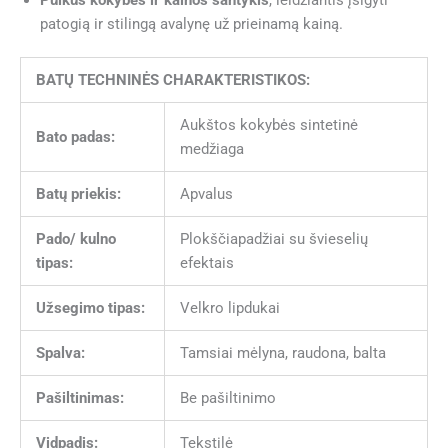
patogią ir stilingą avalynę už prieinamą kainą.
BATŲ TECHNINĖS CHARAKTERISTIKOS:
Aukštos kokybės sintetinė
Bato padas:
medžiaga
Batų priekis:
Apvalus
Pado/ kulno
Plokščiapadžiai su švieselių
tipas:
efektais
Užsegimo tipas:
Velkro lipdukai
Spalva:
Tamsiai mėlyna, raudona, balta
Pašiltinimas:
Be pašiltinimo
Vidpadis:
Tekstilė