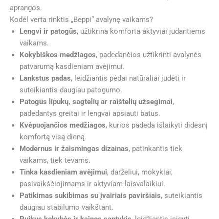
aprangos.
Kodėl verta rinktis „Beppi“ avalynę vaikams?
Lengvi ir patogūs
, užtikrina komfortą aktyviai judantiems
vaikams.
Kokybiškos medžiagos
, padedančios užtikrinti avalynės
patvarumą kasdieniam avėjimui.
Lankstus padas
, leidžiantis pėdai natūraliai judėti ir
suteikiantis daugiau patogumo.
Patogūs lipukų, sagtelių ar raištelių užsegimai
,
padedantys greitai ir lengvai apsiauti batus.
Kvėpuojančios medžiagos
, kurios padeda išlaikyti didesnį
komfortą visą dieną.
Modernus ir žaismingas dizainas
, patinkantis tiek
vaikams, tiek tėvams.
Tinka kasdieniam avėjimui
, darželiui, mokyklai,
pasivaikščiojimams ir aktyviam laisvalaikiui.
Patikimas sukibimas su įvairiais paviršiais
, suteikiantis
daugiau stabilumo vaikštant.
Puikus kokybės ir kainos santykis
, leidžiantis įsigyti