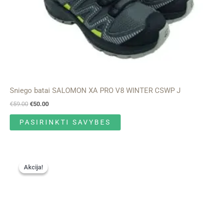
on
the
product
page
Sniego batai SALOMON XA PRO V8 WINTER CSWP J
€
59.00
€
50.00
PASIRINKTI SAVYBES
Original
Current
This
price
price
Akcija!
Akcija!
product
was:
is:
has
€25.00.
€22.50.
multiple
variants.
The