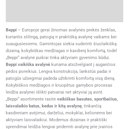
Papildoma informacija
Atsiliepimai (0)
Beppi
– Europoje gerai žinomas avalynės prekės ženklas,
kuriantis stilingą, patogią ir praktišką avalynę vaikams bei
suaugusiesiems. Gamintojas siekia suderinti šiuolaikišką
dizainą, kokybiškas medžiagas ir kasdienį komfortą, todėl
„Beppi“ avalynė puikiai tinka aktyviam gyvenimo būdui.
Beppi vaikiška avalynė
kuriama atsižvelgiant į augančios
pėdos poreikius. Lengva konstrukcija, lankstūs padai ir
patogūs užsegimai padeda užtikrinti komfortą visą dieną.
Kokybiškos medžiagos ir kruopštus gamybos procesas
leidžia avalynei išlikti patvariai net aktyviai ją avint.
„Beppi“ asortimente rasite
vaikiškas basutes, sportbačius,
laisvalaikio batus, kedus ir kitą avalynę
, tinkančią
kasdieniam avėjimui, darželiui, mokyklai, kelionėms bei
aktyviam laisvalaikiui. Modernus dizainas ir praktiški
sprendimai leidžia lengvai priderinti avalynę prie įvairios