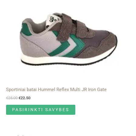
options
may
be
chosen
on
the
product
page
Sportiniai batai Hummel Reflex Multi JR Iron Gate
€
25.00
€
22.50
PASIRINKTI SAVYBES
Original
Current
This
price
price