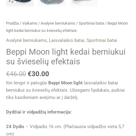
Pradžia
/
Vaikams
/
Avalynė berniukams
/
Sportiniai batai
/ Beppi Moon
light kedai berniukui su švieselių efektais
Avalynė berniukams
,
Laisvalaikio batai
,
Sportiniai batai
Beppi Moon light kedai berniukui
su švieselių efektais
€
46.00
€
30.00
Itin lengvi ir patogūs
Beppi Moon light
laisvalaikio batai
berniukui su švieselių efektais. Užsegami lipdukais, puikiai
tiks kasdieniam avėjimu ar į darželį.
Dydžiai ir vidpadžių informacija:
24 Dydis
– Vidpadis 16 cm. (Plačiausia vidpadžio vieta 5,7
cm)