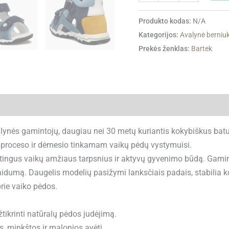
Produkto kodas:
N/A
Kategorijos:
Avalynė berni
Prekės ženklas:
Bartek
i (0)
lynės gamintojų, daugiau nei 30 metų kuriantis kokybiškus batu
 proceso ir dėmesio tinkamam vaikų pėdų vystymuisi.
irtingus vaikų amžiaus tarpsnius ir aktyvų gyvenimo būdą. Gam
dumą. Daugelis modelių pasižymi lanksčiais padais, stabilia kons
prie vaiko pėdos.
žtikrinti natūralų pėdos judėjimą.
os, minkštos ir malonios avėti.