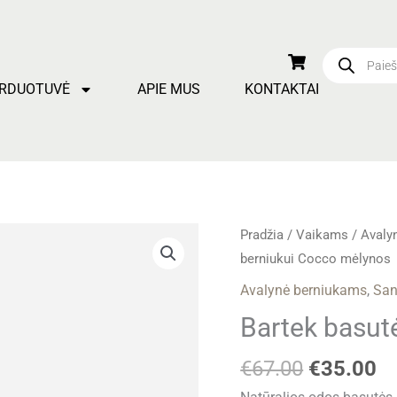
Products
search
RDUOTUVĖ
APIE MUS
KONTAKTAI
Original
Cu
produkto
Pradžia
/
Vaikams
/
Avaly
price
pr
kiekis:
berniukui Cocco mėlynos
was:
is
Bartek
Avalynė berniukams
,
San
€67.00.
€
basutės
Bartek basut
berniukui
Cocco
€
67.00
€
35.00
mėlynos