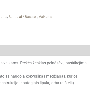
ukams
,
Sandalai / Basutės
,
Vaikams
s vaikams. Prekės ženklas pelnė tėvų pasitikėjimą
intojas naudoja kokybiškas medžiagas, kurios
trukcija ir patogiais lipukų arba raištelių