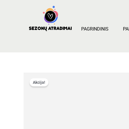
Pereiti
prie
turinio
PAGRINDINIS
PA
Akcija!