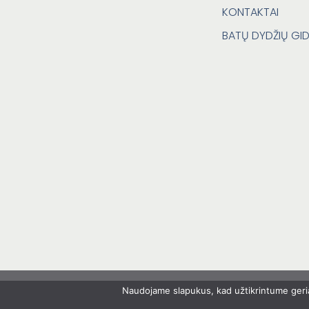
KONTAKTAI
BATŲ DYDŽIŲ GI
Naudojame slapukus, kad užtikrintume geria