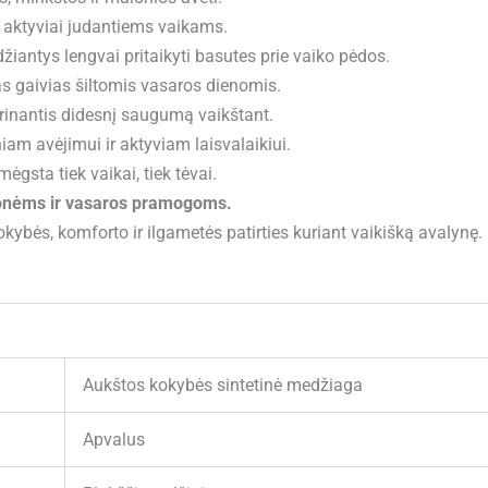
ą aktyviai judantiems vaikams.
idžiantys lengvai pritaikyti basutes prie vaiko pėdos.
das gaivias šiltomis vasaros dienomis.
krinantis didesnį saugumą vaikštant.
niam avėjimui ir aktyviam laisvalaikiui.
 mėgsta tiek vaikai, tiek tėvai.
lionėms ir vasaros pramogoms.
okybės, komforto ir ilgametės patirties kuriant vaikišką avalynę.
Aukštos kokybės sintetinė medžiaga
Apvalus