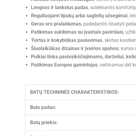
Lengvas ir lankstus padas
, suteikiantis komfort
Reguliuojami lipukų arba sagtelių užsegimai
, le
Geras oro pralaidumas
, padedantis išlaikyti pė
Patikimas sukibimas su įvairiais paviršiais
, užti
Tvirtas ir kokybiškas pasiuvimas
, skirtas kasdie
Šiuolaikiškas dizainas ir įvairios spalvos
, kurias
Puikiai tinka pasivaikščiojimams, darželiui, ke
Patikimas Europos gamintojas
, vertinamas dėl k
BATŲ TECHNINĖS CHARAKTERISTIKOS:
Bato padas:
Batų priekis: