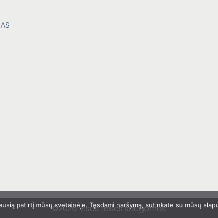
DAS
usią patirtį mūsų svetainėje. Tęsdami naršymą, sutinkate su mūsų slapu
©2026 Visos teisės saugomos