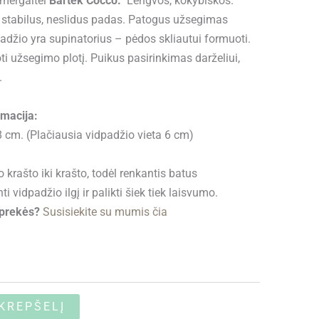
mergaitei
Bartek Cocco.
Lengvos, kokybiškos.
, stabilus, neslidus padas. Patogus užsegimas
adžio yra supinatorius – pėdos skliautui formuoti.
oti užsegimo plotį. Puikus pasirinkimas darželiui,
.
rmacija:
 cm. (Plačiausia vidpadžio vieta 6 cm)
krašto iki krašto, todėl renkantis batus
 vidpadžio ilgį ir palikti šiek tiek laisvumo.
s prekės?
Susisiekite su mumis čia
 KREPŠELĮ