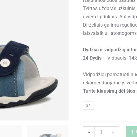
Natūralios odos basutės 
Tvirtas uždaras užkulnis
dviem lipdukais. Ant vidp
Dirželiais galima reguliu
laisvalaikiui, atostogoms
Dydžiai ir vidpadžių info
24 Dydis
– Vidpadis 14,8
Vidpadžiai pamatuoti nuo 
rekomenduojame įsivertinti
Turite klausimų dėl šio
24
Į
-
+