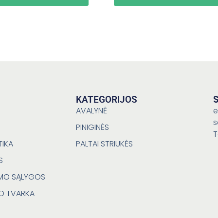
KATEGORIJOS
AVALYNĖ
e
s
PINIGINĖS
T
TIKA
PALTAI STRIUKĖS
S
YMO SĄLYGOS
MO TVARKA