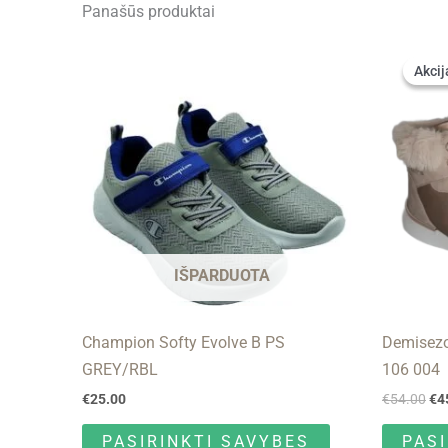
Panašūs produktai
Ori
This
pri
Akcij
Akcij
product
wa
€5
has
multiple
variants.
The
options
may
be
IŠPARDUOTA
chosen
on
Champion Softy Evolve B PS
Demisezo
the
GREY/RBL
106 004
product
page
€
25.00
€
54.00
€
4
PASIRINKTI SAVYBES
PAS