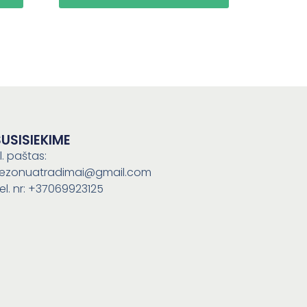
SUSISIEKIME
l. paštas:
ezonuatradimai@gmail.com
el. nr: +37069923125