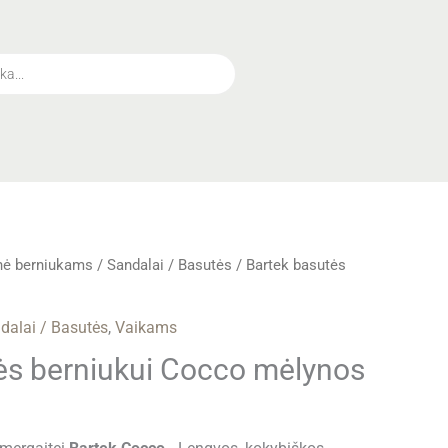
€67.00.
€35.00.
rrent
nė berniukams
/
Sandalai / Basutės
/ Bartek basutės
ice
:
dalai / Basutės
,
Vaikams
35.00.
ės berniukui Cocco mėlynos