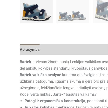
Aprašymas
Papildoma informacija
Atsiliepima
Bartek
– vienas žinomiausių Lenkijos vaikiškos ava
dėl aukštų kokybės standartų, kruopštaus gamybos
Bartek vaikiška avalynė
kuriama atsižvelgiant į sk
užtikrina patogumą, ilgaamžiškumą ir gerą oro pralai
užsegimais, leidžiančiais lengvai pritaikyti avalynę 
Kodėl verta rinktis „Bartek“ basutes vaikams?
Patogi ir ergonomiška konstrukcija
, padedanti u
Aukštos kokybės medžiagos
, kurios yra patvari